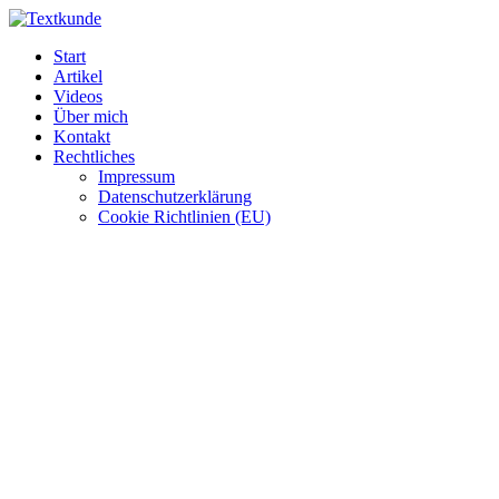
Zum
Inhalt
Start
wechseln
Artikel
Videos
Über mich
Kontakt
Rechtliches
Impressum
Datenschutzerklärung
Cookie Richtlinien (EU)