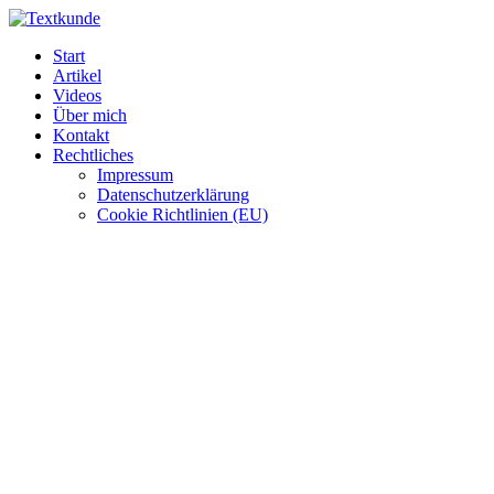
Zum
Inhalt
Start
wechseln
Artikel
Videos
Über mich
Kontakt
Rechtliches
Impressum
Datenschutzerklärung
Cookie Richtlinien (EU)