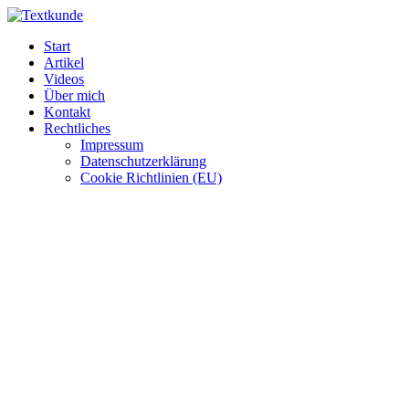
Zum
Inhalt
Start
wechseln
Artikel
Videos
Über mich
Kontakt
Rechtliches
Impressum
Datenschutzerklärung
Cookie Richtlinien (EU)