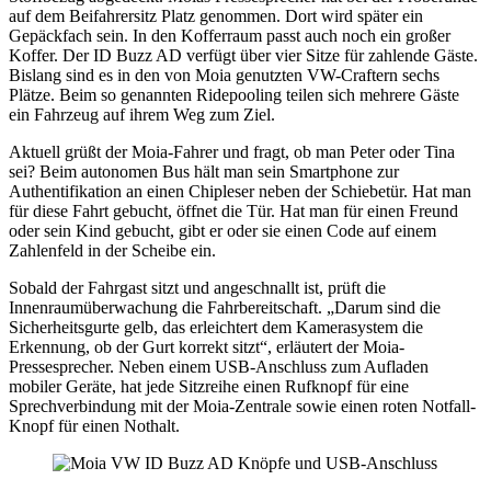
auf dem Beifahrersitz Platz genommen. Dort wird später ein
Gepäckfach sein. In den Kofferraum passt auch noch ein großer
Koffer. Der ID Buzz AD verfügt über vier Sitze für zahlende Gäste.
Bislang sind es in den von Moia genutzten VW-Craftern sechs
Plätze. Beim so genannten Ridepooling teilen sich mehrere Gäste
ein Fahrzeug auf ihrem Weg zum Ziel.
Aktuell grüßt der Moia-Fahrer und fragt, ob man Peter oder Tina
sei? Beim autonomen Bus hält man sein Smartphone zur
Authentifikation an einen Chipleser neben der Schiebetür. Hat man
für diese Fahrt gebucht, öffnet die Tür. Hat man für einen Freund
oder sein Kind gebucht, gibt er oder sie einen Code auf einem
Zahlenfeld in der Scheibe ein.
Sobald der Fahrgast sitzt und angeschnallt ist, prüft die
Innenraumüberwachung die Fahrbereitschaft. „Darum sind die
Sicherheitsgurte gelb, das erleichtert dem Kamerasystem die
Erkennung, ob der Gurt korrekt sitzt“, erläutert der Moia-
Pressesprecher. Neben einem USB-Anschluss zum Aufladen
mobiler Geräte, hat jede Sitzreihe einen Rufknopf für eine
Sprechverbindung mit der Moia-Zentrale sowie einen roten Notfall-
Knopf für einen Nothalt.