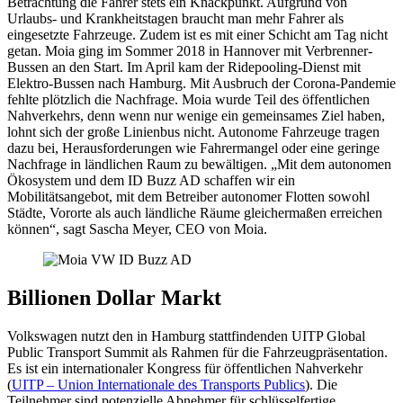
Betrachtung die Fahrer stets ein Knackpunkt. Aufgrund von
Urlaubs- und Krankheitstagen braucht man mehr Fahrer als
eingesetzte Fahrzeuge. Zudem ist es mit einer Schicht am Tag nicht
getan. Moia ging im Sommer 2018 in Hannover mit Verbrenner-
Bussen an den Start. Im April kam der Ridepooling-Dienst mit
Elektro-Bussen nach Hamburg. Mit Ausbruch der Corona-Pandemie
fehlte plötzlich die Nachfrage. Moia wurde Teil des öffentlichen
Nahverkehrs, denn wenn nur wenige ein gemeinsames Ziel haben,
lohnt sich der große Linienbus nicht. Autonome Fahrzeuge tragen
dazu bei, Herausforderungen wie Fahrermangel oder eine geringe
Nachfrage in ländlichen Raum zu bewältigen. „Mit dem autonomen
Ökosystem und dem ID Buzz AD schaffen wir ein
Mobilitätsangebot, mit dem Betreiber autonomer Flotten sowohl
Städte, Vororte als auch ländliche Räume gleichermaßen erreichen
können“, sagt Sascha Meyer, CEO von Moia.
Billionen Dollar Markt
Volkswagen nutzt den in Hamburg stattfindenden UITP Global
Public Transport Summit als Rahmen für die Fahrzeugpräsentation.
Es ist ein internationaler Kongress für öffentlichen Nahverkehr
(
UITP – Union Internationale des Transports Publics
). Die
Teilnehmer sind potenzielle Abnehmer für schlüsselfertige