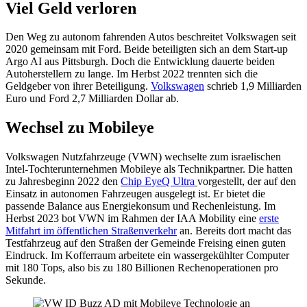
Viel Geld verloren
Den Weg zu autonom fahrenden Autos beschreitet Volkswagen seit
2020 gemeinsam mit Ford. Beide beteiligten sich an dem Start-up
Argo AI aus Pittsburgh. Doch die Entwicklung dauerte beiden
Autoherstellern zu lange. Im Herbst 2022 trennten sich die
Geldgeber von ihrer Beteiligung.
Volkswagen
schrieb 1,9 Milliarden
Euro und Ford 2,7 Milliarden Dollar ab.
Wechsel zu Mobileye
Volkswagen Nutzfahrzeuge (VWN) wechselte zum israelischen
Intel-Tochterunternehmen Mobileye als Technikpartner. Die hatten
zu Jahresbeginn 2022 den
Chip EyeQ Ultra
vorgestellt, der auf den
Einsatz in autonomen Fahrzeugen ausgelegt ist. Er bietet die
passende Balance aus Energiekonsum und Rechenleistung. Im
Herbst 2023 bot VWN im Rahmen der IAA Mobility eine
erste
Mitfahrt im öffentlichen Straßenverkehr
an. Bereits dort macht das
Testfahrzeug auf den Straßen der Gemeinde Freising einen guten
Eindruck. Im Kofferraum arbeitete ein wassergekühlter Computer
mit 180 Tops, also bis zu 180 Billionen Rechenoperationen pro
Sekunde.