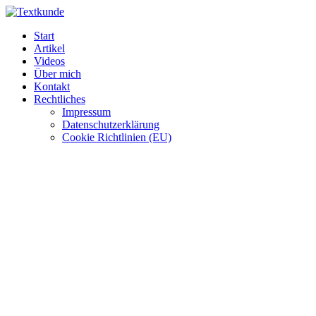
Zum
Inhalt
Start
wechseln
Artikel
Videos
Über mich
Kontakt
Rechtliches
Impressum
Datenschutzerklärung
Cookie Richtlinien (EU)