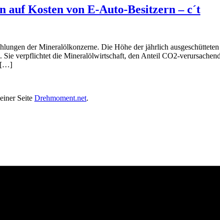
auf Kosten von E-Auto-Besitzern – c´t
zahlungen der Mineralölkonzerne. Die Höhe der jährlich ausgeschütte
Sie verpflichtet die Mineralölwirtschaft, den Anteil CO2-verursachender
 […]
einer Seite
Drehmoment.net
.