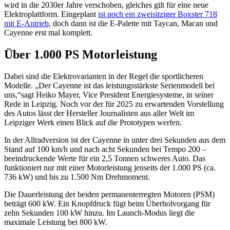
wird in die 2030er Jahre verschoben, gleiches gilt für eine neue
Elektroplattform. Eingeplant
ist noch ein zweisitziger Boxster 718
mit E-Antrieb
, doch dann ist die E-Palette mit Taycan, Macan und
Cayenne erst mal komplett.
Über 1.000 PS Motorleistung
Dabei sind die Elektrovarianten in der Regel die sportlicheren
Modelle. „Der Cayenne ist das leistungsstärkste Serienmodell bei
uns,“sagt Heiko Mayer, Vice President Energiesysteme, in seiner
Rede in Leipzig. Noch vor der für 2025 zu erwartenden Vorstellung
des Autos lässt der Hersteller Journalisten aus aller Welt im
Leipziger Werk einen Blick auf die Prototypen werfen.
In der Allradversion ist der Cayenne in unter drei Sekunden aus dem
Stand auf 100 km/h und nach acht Sekunden bei Tempo 200 –
beeindruckende Werte für ein 2,5 Tonnen schweres Auto. Das
funktioniert nur mit einer Motorleistung jenseits der 1.000 PS (ca.
736 kW) und bis zu 1.500 Nm Drehmoment.
Die Dauerleistung der beiden permanenterregten Motoren (PSM)
beträgt 600 kW. Ein Knopfdruck fügt beim Überholvorgang für
zehn Sekunden 100 kW hinzu. Im Launch-Modus liegt die
maximale Leistung bei 800 kW.