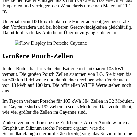
Die beiden Räder schlagen bis zu fünf Grad ein. Das erleichtert das
Einparken und verringert den Wendekreis um einen Meter auf 11,1
m.
Unterhalb von 100 km/h lenken die Hinterräder entgegengesetzt zu
den Vorderrädern und bei höheren Geschwindigkeiten gleichläufig.
Damit fühlt sich das Auto beim Überholvorgang stabiler an.
Größere Pouch-Zellen
In den Boden hat Porsche eine Batterie mit nutzbaren 108 kWh
verbaut. Die großen Pouch-Zellen stammen von LG. Sie bieten bis
zu 600 km Reichweite und damit einen rechnerischen Verbrauch
von 18 kWh auf 100 km. Die offiziellen WLTP-Werte stehen noch
aus.
Im Taycan verbaut Porsche für 105 kWh 384 Zellen in 32 Modulen,
im Cayenne sind es 192 Zellen in sechs Modulen. Das verdeutlicht,
wie viel größer die Zellen im Cayenne sind.
Zudem verändert Porsche die Zellchemie. An der Anode wurde das
Graphit um Silizium (sechs Prozent) ergänzt, was die
Schnellladefähigkeit erhöht. Gleichzeitig sorgt das Silizium für eine