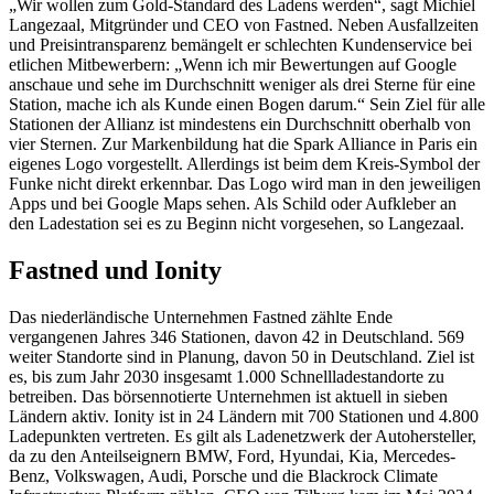
„Wir wollen zum Gold-Standard des Ladens werden“, sagt Michiel
Langezaal, Mitgründer und CEO von Fastned. Neben Ausfallzeiten
und Preisintransparenz bemängelt er schlechten Kundenservice bei
etlichen Mitbewerbern: „Wenn ich mir Bewertungen auf Google
anschaue und sehe im Durchschnitt weniger als drei Sterne für eine
Station, mache ich als Kunde einen Bogen darum.“ Sein Ziel für alle
Stationen der Allianz ist mindestens ein Durchschnitt oberhalb von
vier Sternen. Zur Markenbildung hat die Spark Alliance in Paris ein
eigenes Logo vorgestellt. Allerdings ist beim dem Kreis-Symbol der
Funke nicht direkt erkennbar. Das Logo wird man in den jeweiligen
Apps und bei Google Maps sehen. Als Schild oder Aufkleber an
den Ladestation sei es zu Beginn nicht vorgesehen, so Langezaal.
Fastned und Ionity
Das niederländische Unternehmen Fastned zählte Ende
vergangenen Jahres 346 Stationen, davon 42 in Deutschland. 569
weiter Standorte sind in Planung, davon 50 in Deutschland. Ziel ist
es, bis zum Jahr 2030 insgesamt 1.000 Schnellladestandorte zu
betreiben. Das börsennotierte Unternehmen ist aktuell in sieben
Ländern aktiv. Ionity ist in 24 Ländern mit 700 Stationen und 4.800
Ladepunkten vertreten. Es gilt als Ladenetzwerk der Autohersteller,
da zu den Anteilseignern BMW, Ford, Hyundai, Kia, Mercedes-
Benz, Volkswagen, Audi, Porsche und die Blackrock Climate