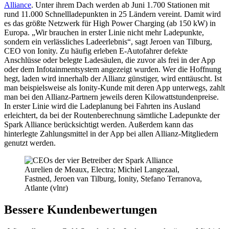
Alliance
. Unter ihrem Dach werden ab Juni 1.700 Stationen mit
rund 11.000 Schnellladepunkten in 25 Ländern vereint. Damit wird
es das größte Netzwerk für High Power Charging (ab 150 kW) in
Europa. „Wir brauchen in erster Linie nicht mehr Ladepunkte,
sondern ein verlässliches Ladeerlebnis“, sagt Jeroen van Tilburg,
CEO von Ionity. Zu häufig erleben E-Autofahrer defekte
Anschlüsse oder belegte Ladesäulen, die zuvor als frei in der App
oder dem Infotainmentsystem angezeigt wurden. Wer die Hoffnung
hegt, laden wird innerhalb der Allianz günstiger, wird enttäuscht. Ist
man beispielsweise als Ionity-Kunde mit deren App unterwegs, zahlt
man bei den Allianz-Partnern jeweils deren Kilowattstundenpreise.
In erster Linie wird die Ladeplanung bei Fahrten ins Ausland
erleichtert, da bei der Routenberechnung sämtliche Ladepunkte der
Spark Alliance berücksichtigt werden. Außerdem kann das
hinterlegte Zahlungsmittel in der App bei allen Allianz-Mitgliedern
genutzt werden.
Aurelien de Meaux, Electra; Michiel Langezaal,
Fastned, Jeroen van Tilburg, Ionity, Stefano Terranova,
Atlante (vlnr)
Bessere Kundenbewertungen