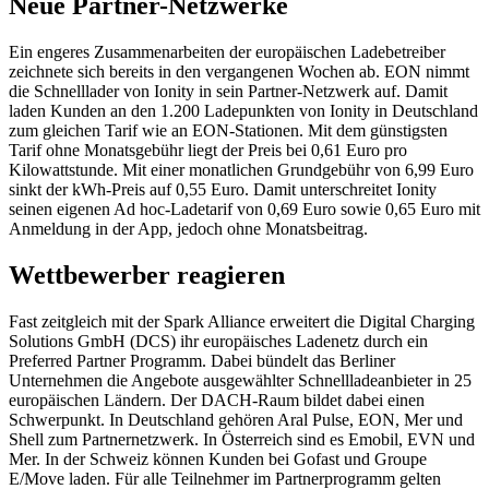
Neue Partner-Netzwerke
Ein engeres Zusammenarbeiten der europäischen Ladebetreiber
zeichnete sich bereits in den vergangenen Wochen ab. EON nimmt
die Schnelllader von Ionity in sein Partner-Netzwerk auf. Damit
laden Kunden an den 1.200 Ladepunkten von Ionity in Deutschland
zum gleichen Tarif wie an EON-Stationen. Mit dem günstigsten
Tarif ohne Monatsgebühr liegt der Preis bei 0,61 Euro pro
Kilowattstunde. Mit einer monatlichen Grundgebühr von 6,99 Euro
sinkt der kWh-Preis auf 0,55 Euro. Damit unterschreitet Ionity
seinen eigenen Ad hoc-Ladetarif von 0,69 Euro sowie 0,65 Euro mit
Anmeldung in der App, jedoch ohne Monatsbeitrag.
Wettbewerber reagieren
Fast zeitgleich mit der Spark Alliance erweitert die Digital Charging
Solutions GmbH (DCS) ihr europäisches Ladenetz durch ein
Preferred Partner Programm. Dabei bündelt das Berliner
Unternehmen die Angebote ausgewählter Schnellladeanbieter in 25
europäischen Ländern. Der DACH-Raum bildet dabei einen
Schwerpunkt. In Deutschland gehören Aral Pulse, EON, Mer und
Shell zum Partnernetzwerk. In Österreich sind es Emobil, EVN und
Mer. In der Schweiz können Kunden bei Gofast und Groupe
E/Move laden. Für alle Teilnehmer im Partnerprogramm gelten