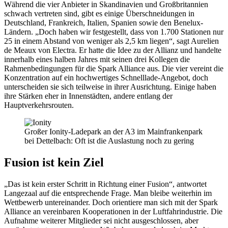
Während die vier Anbieter in Skandinavien und Großbritannien
schwach vertreten sind, gibt es einige Überschneidungen in
Deutschland, Frankreich, Italien, Spanien sowie den Benelux-
Ländern. „Doch haben wir festgestellt, dass von 1.700 Stationen nur
25 in einem Abstand von weniger als 2,5 km liegen“, sagt Aurelien
de Meaux von Electra. Er hatte die Idee zu der Allianz und handelte
innerhalb eines halben Jahres mit seinen drei Kollegen die
Rahmenbedingungen für die Spark Alliance aus. Die vier vereint die
Konzentration auf ein hochwertiges Schnelllade-Angebot, doch
unterscheiden sie sich teilweise in ihrer Ausrichtung. Einige haben
ihre Stärken eher in Innenstädten, andere entlang der
Hauptverkehrsrouten.
Großer Ionity-Ladepark an der A3 im Mainfrankenpark
bei Dettelbach: Oft ist die Auslastung noch zu gering
Fusion ist kein Ziel
„Das ist kein erster Schritt in Richtung einer Fusion“, antwortet
Langezaal auf die entsprechende Frage. Man bleibe weiterhin im
Wettbewerb untereinander. Doch orientiere man sich mit der Spark
Alliance an vereinbaren Kooperationen in der Luftfahrindustrie. Die
Aufnahme weiterer Mitglieder sei nicht ausgeschlossen, aber