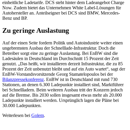
einheitliche Ladetarife. DCS steht hinter dem Ladeangebot Charge
Now. Zudem bietet das Unternehmen White Label-Lösungen für
Autohersteller an. Anteilseigner bei DCS sind BMW, Mercedes-
Benz und BP.
Zu geringe Auslastung
Auf der einen Seite fordern Politik und Autoindustrie weiter einen
ungebremsten Ausbau der Schnelllade-Infrastruktur. Doch die
Betreiber sorgt eine zu geringe Auslastung. Bei EnBW sind die
Ladesäulen in Deutschland im Durchschnitt 15 Prozent der Zeit
genutzt. „Das heißt, wir installieren derzeit Infrastruktur, die zu 85
Prozent der Zeit unbenutzt bleibt und auf ein Auto wartet“, sagt der
EnBW-Vorstandsvorsitzende Georg Stamatelopoulos bei der
Bilanzpressekonferenz
. EnBW ist in Deutschland mit rund 730
Stationen, an denen 6.300 Ladepunkte installiert sind, Marktführer
bei Schnellladern. Beim weiteren Ausbau tritt der Konzern jedoch
auf die Bremse. Bis 2030 sollen insgesamt etwas mehr als 20.000
Ladepunkte installiert werden. Ursprünglich lagen die Pläne bei
30.000 Ladepunkten.
Weiterlesen bei
Golem
.