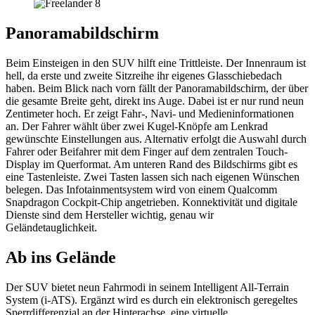
Panoramabildschirm
Beim Einsteigen in den SUV hilft eine Trittleiste. Der Innenraum ist
hell, da erste und zweite Sitzreihe ihr eigenes Glasschiebedach
haben. Beim Blick nach vorn fällt der Panoramabildschirm, der über
die gesamte Breite geht, direkt ins Auge. Dabei ist er nur rund neun
Zentimeter hoch. Er zeigt Fahr-, Navi- und Medieninformationen
an. Der Fahrer wählt über zwei Kugel-Knöpfe am Lenkrad
gewünschte Einstellungen aus. Alternativ erfolgt die Auswahl durch
Fahrer oder Beifahrer mit dem Finger auf dem zentralen Touch-
Display im Querformat. Am unteren Rand des Bildschirms gibt es
eine Tastenleiste. Zwei Tasten lassen sich nach eigenen Wünschen
belegen. Das Infotainmentsystem wird von einem Qualcomm
Snapdragon Cockpit-Chip angetrieben. Konnektivität und digitale
Dienste sind dem Hersteller wichtig, genau wir
Geländetauglichkeit.
Ab ins Gelände
Der SUV bietet neun Fahrmodi in seinem Intelligent All-Terrain
System (i-ATS). Ergänzt wird es durch ein elektronisch geregeltes
Sperrdifferenzial an der Hinterachse, eine virtuelle