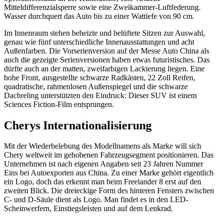
Mitteldifferenzialsperre sowie eine Zweikammer-Luftfederung.
Wasser durchquert das Auto bis zu einer Wattiefe von 90 cm.
Im Innenraum stehen beheizte und belüftete Sitzen zur Auswahl,
genau wie fünf unterschiedliche Innenausstattungen und acht
Außenfarben. Die Vorserienversion auf der Messe Auto China als
auch die gezeigte Serienversionen haben etwas futuristisches. Das
dürfte auch an der matten, zweifarbigen Lackierung liegen. Eine
hohe Front, ausgestellte schwarze Radkästen, 22 Zoll Reifen,
quadratische, rahmenlosen Außenspiegel und die schwarze
Dachreling unterstützten den Eindruck: Dieser SUV ist einem
Sciences Fiction-Film entsprungen.
Cherys Internationalisierung
Mit der Wiederbelebung des Modellnamens als Marke will sich
Chery weltweit im gehobenen Fahrzeugsegment positionieren. Das
Unternehmen ist nach eigenen Angaben seit 23 Jahren Nummer
Eins bei Autoexporten aus China. Zu einer Marke gehört eigentlich
ein Logo, doch das erkennt man beim Freelander 8 erst auf den
zweiten Blick. Die dreieckige Form des hinteren Fensters zwischen
C- und D-Säule dient als Logo. Man findet es in den LED-
Scheinwerfern, Einstiegsleisten und auf dem Lenkrad.