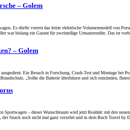
orsche – Golem
agen. Es dürfte vorerst das letzte elektrische Volumenmodell von Por
er war bislang ein Garant für zweistellige Umsatzrendite. Das ist vorbe
ken? – Golem
t ausgedient. Ein Besuch in Forschung, Crash-Test und Montage bei Pors
Brandschutz. „Sollte die Batterie überhitzen und sich entzünden, flut
orus
en Sportwagen – dieser Wunschtraum wird jetzt Realität: mit den neu
n, der Snack noch nicht mal ganz verzehrt und in dem Buch Travel by De