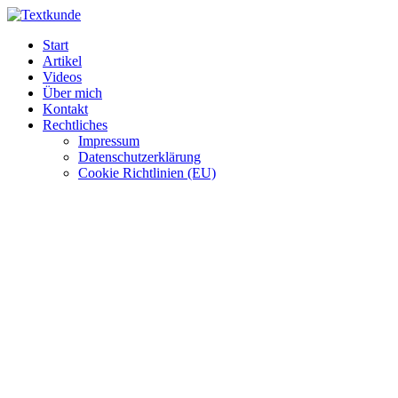
Zum
Inhalt
Start
wechseln
Artikel
Videos
Über mich
Kontakt
Rechtliches
Impressum
Datenschutzerklärung
Cookie Richtlinien (EU)