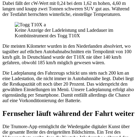
Dabei fällt der cW-Wert mit 0,24 bei dem 1,62 m hohen, 4,60 m
langen und knapp zwei Tonnen schweren SUV gut aus. Während
der Testfahrt herrschten winterliche, einstellige Temperaturen.
Keine Anzeige der Ladeleistung und Ladedauer im
Kombiinstrument des Togg T10X
Die meisten Kilometer wurden in den Niederlanden absolviert, wo
tagsüber auf etlichen Autobahnabschnitten ein Tempolimit von 100
km/h gilt. In Deutschland wurde der T10X nie über 140 km/h
gefahren, obwohl 185 km/h möglich gewesen wären.
Die Ladeplanung des Fahrzeugs schickt uns stets nach 200 km an
eine Ladestation, die nicht immer in Autobahnnähe liegt. Dabei liegt
die Restkapazität oft noch über 20 Prozent. Das widerspricht den
gewählten Einstellungen im Menü. Unsere Ladeplanung erfolgt also
eigenständig per Smartphone. Damit entfällt allerdings die Chance
auf eine Vorkonditionierung der Batterie.
Fernseher läuft während der Fahrt weiter
Die Trumore-App ermöglicht die Wiedergabe digitaler Kunst über
die gesamte Breite des dreigeteilten Bildschirms. Ein Test des