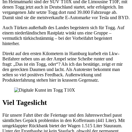
Im Heimatmarkt sind der SUV T10X und die Limousine T10F, mit
denen Togg jetzt auch in Deutschland startet, sehr erfolgreich. Im
vergangenen Jahr setzte Togg dort rund 39.000 Fahrzeuge ab.
Damit sind sie die meistverkaufte E-Automarke vor Tesla und BYD.
Auch Türken außerhalb des Landes begeistern sich für Togg. Auf
einem niederländischen Rastplatz winkt uns eine Gruppe –
vermutlich türkischstämmig – bei der Vorbeifahrt begeistert
hinterher.
Direkt auf den ersten Kilometern in Hamburg kurbelt ein Lkw-
Beifahrer neben uns an der Ampel seine Scheibe runter und
fragt: „Das ist ein Togg, oder“? Als ich das bestätige, zeigt er mir
den gereckten Daumen und lacht. Als Autotester bekommt man
selten so viel positives Feedback. Außenwirkung und
Produkterfahrung stehen hier in krassem Gegensatz.
Viel Tageslicht
Für unsere Fahrt über die Feiertage und den Jahreswechsel passt
sämtliches Gepäck problemlos in den Kofferraum (441 Liter). Mit
umgeklappter Rückbank bietet der Wagen 1.515 Liter Stauraum.
Unter der Fronthaube ist kein Staufach, obwohl der permanent